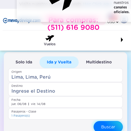
nuestros
Visita nuestro nuevo sitio web.
Haz Click aqui
canales
oficiales.
Para compras:
(511) 616 9080
Vuelos
Solo Ida
Ida y Vuelta
Multidestino
Origen
Lima, Lima, Perú
Destino
Ingrese el Destino
Fecha
jue. 06/08
|
vie. 14/08
Pasajeros - Clase
1 Pasajero(s)
Buscar