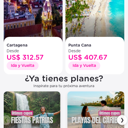
Cartagena
Punta Cana
Desde
Desde
US$ 312.57
US$ 407.67
Ida y Vuelta
Ida y Vuelta
¿Ya tienes planes?
Inspírate para tu próxima aventura
❮
❯